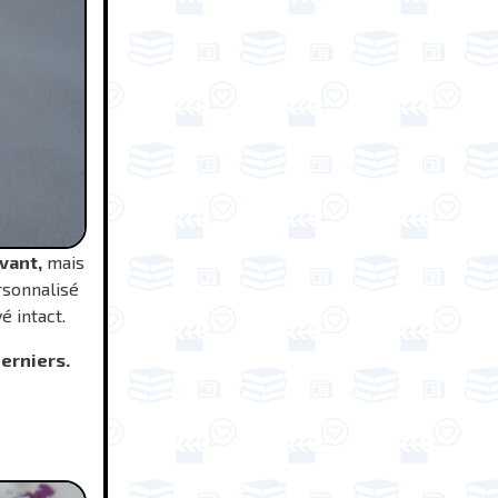
avant,
mais
rsonnalisé
é intact.
derniers.