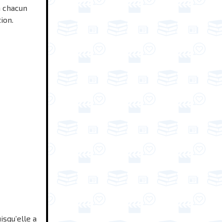
à chacun
ion.
isqu’elle a