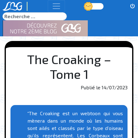
Jour
Rechercher
The Croaking –
Tome 1
Publié le
14/07/2023
“The Croaking est un webtoon qui vous
mènera dans un monde où les humains
sont ailés et classés par le type d’oiseau
qu’ils représentent. Les Corbeaux sont