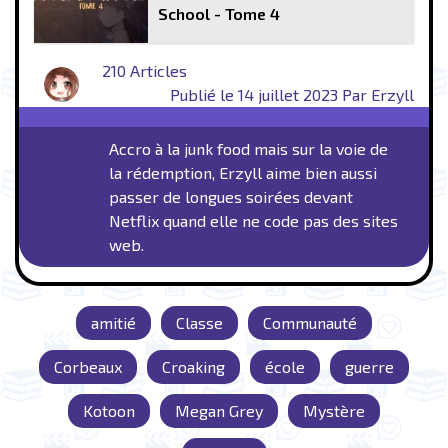
School - Tome 4
210 Articles
Publié le 14 juillet 2023 Par Erzyll
Accro à la junk food mais sur la voie de
la rédemption, Erzyll aime bien aussi
passer de longues soirées devant
Netflix quand elle ne code pas des sites
web.
amitié
Classe
Communauté
Corbeaux
Croaking
école
guerre
Kotoon
Megan Grey
Mystère