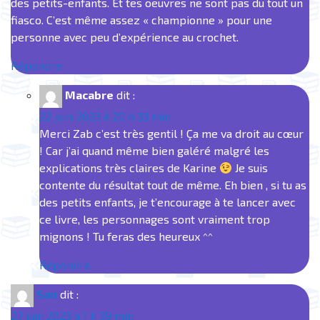
des petits-enfants. Et tes oeuvres ne sont pas du tout un
fiasco. C’est même assez « championne » pour une
personne avec peu d’expérience au crochet.
Répondre
Macabre
dit :
22 juin 2023 à 20 h 33 min
Merci Zab c’est très gentil ! Ça me va droit au cœur
! Car j’ai quand même bien galéré malgré les
explications très claires de Karine
Je suis
contente du résultat tout de même. Eh bien , si tu as
des petits enfants, je t’encourage à te lancer avec
ce livre, les personnages sont vraiment trop
mignons ! Tu feras des heureux ^^
Répondre
San
dit :
27 juin 2023 à 1 h 39 min