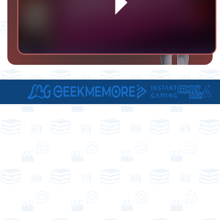
GEEKSBYGIRLS - COPYRIGHT © 2016/2026
A
Le
Informations
Contact
Propos
Staff
Légales
de
LBG