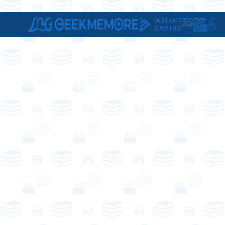
GEEKSBYGIRLS - COPYRIGHT © 2016/2026
A
Le
Informations
Contact
Propos
Staff
Légales
de
LBG