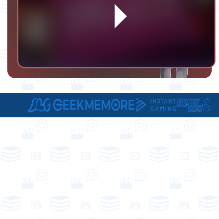
GEEKSBYGIRLS - COPYRIGHT © 2016/2026
A
Le
Informations
Contact
Propos
Staff
Légales
de
LBG